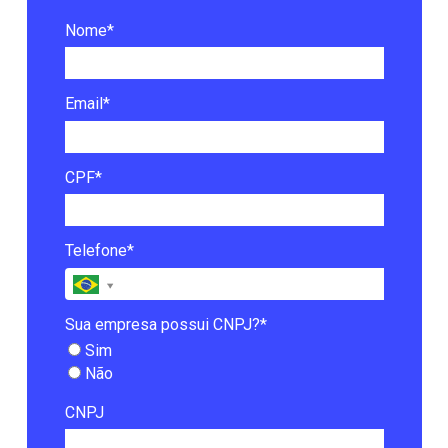
Nome*
Email*
CPF*
Telefone*
Sua empresa possui CNPJ?*
Sim
Não
CNPJ