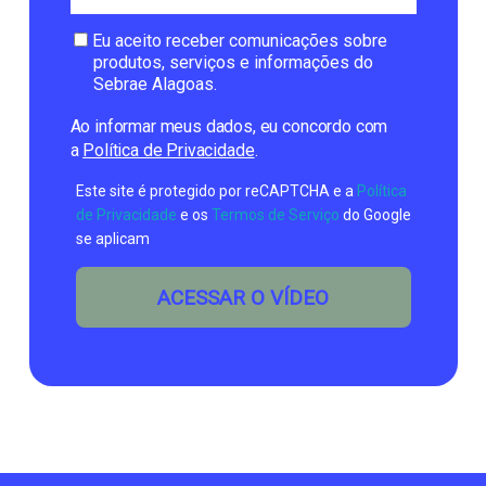
Eu aceito receber comunicações sobre
produtos, serviços e informações do
Sebrae Alagoas.
Ao informar meus dados, eu concordo com
a
Política de Privacidade
.
Este site é protegido por reCAPTCHA e a
Política
de Privacidade
e os
Termos de Serviço
do Google
se aplicam
ACESSAR O VÍDEO